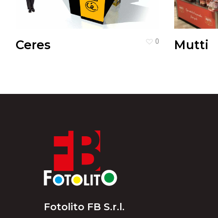
Ceres
0
Mutti
Fotolito FB S.r.l.