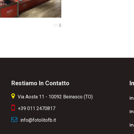
0
Restiamo In Contatto
I
Via Aosta 11 - 10092 Beinasco (TO)
I
+39 011 2470817
In
info@fotolitofb.it
In