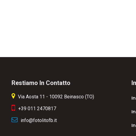
Restiamo In Contatto
I
Via Aosta 11 - 10092 Beinasco (TO)
I
+39 011 2470817
In
info@fotolitofb.it
In