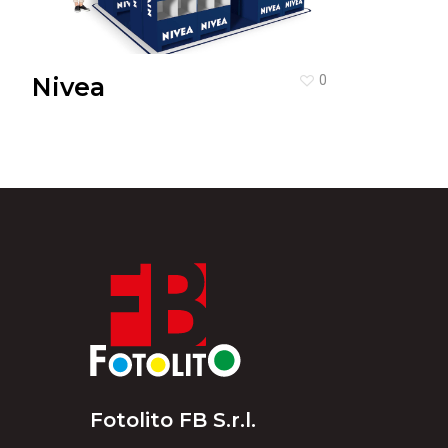
Nivea
0
Fotolito FB S.r.l.